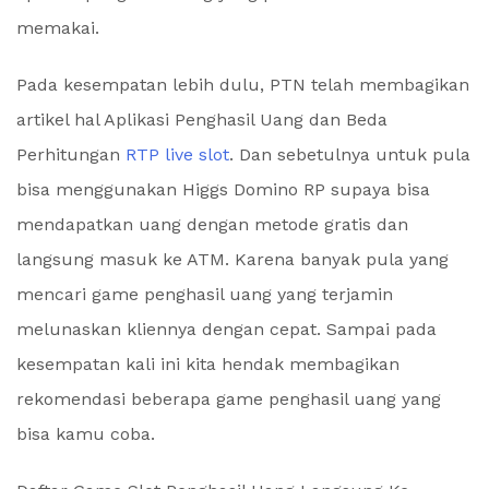
memakai.
Pada kesempatan lebih dulu, PTN telah membagikan
artikel hal Aplikasi Penghasil Uang dan Beda
Perhitungan
RTP live slot
. Dan sebetulnya untuk pula
bisa menggunakan Higgs Domino RP supaya bisa
mendapatkan uang dengan metode gratis dan
langsung masuk ke ATM. Karena banyak pula yang
mencari game penghasil uang yang terjamin
melunaskan kliennya dengan cepat. Sampai pada
kesempatan kali ini kita hendak membagikan
rekomendasi beberapa game penghasil uang yang
bisa kamu coba.