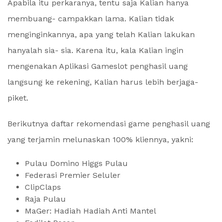
Apabila itu perkaranya, tentu saja Kalian hanya
membuang- campakkan lama. Kalian tidak
menginginkannya, apa yang telah Kalian lakukan
hanyalah sia- sia. Karena itu, kala Kalian ingin
mengenakan Aplikasi Gameslot penghasil uang
langsung ke rekening, Kalian harus lebih berjaga-
piket.
Berikutnya daftar rekomendasi game penghasil uang
yang terjamin melunaskan 100% kliennya, yakni:
Pulau Domino Higgs Pulau
Federasi Premier Seluler
ClipClaps
Raja Pulau
MaGer: Hadiah Hadiah Anti Mantel