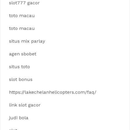
slot777 gacor
toto macau
toto macau
situs mix parlay
agen sbobet
situs toto
slot bonus
https://lakechelanhelicopters.com/faq/
link slot gacor
judi bola