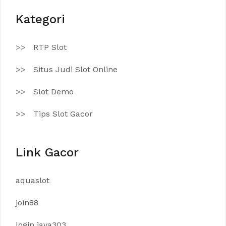
Kategori
RTP Slot
Situs Judi Slot Online
Slot Demo
Tips Slot Gacor
Link Gacor
aquaslot
join88
login java303