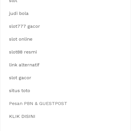
slot
judi bola
slot777 gacor
slot online
slot88 resmi
link alternatif
slot gacor
situs toto
Pesan PBN & GUESTPOST
KLIK DISINI