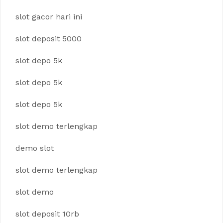
slot gacor hari ini
slot deposit 5000
slot depo 5k
slot depo 5k
slot depo 5k
slot demo terlengkap
demo slot
slot demo terlengkap
slot demo
slot deposit 10rb