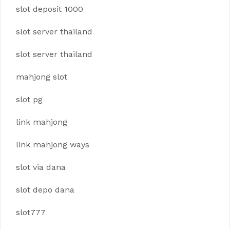
slot deposit 1000
slot server thailand
slot server thailand
mahjong slot
slot pg
link mahjong
link mahjong ways
slot via dana
slot depo dana
slot777