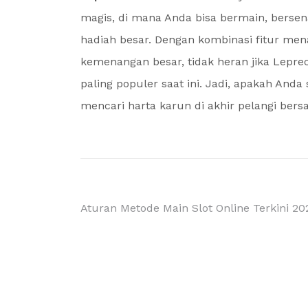
magis, di mana Anda bisa bermain, berse
hadiah besar. Dengan kombinasi fitur menar
kemenangan besar, tidak heran jika Lepre
paling populer saat ini. Jadi, apakah An
mencari harta karun di akhir pelangi ber
Navigasi
Aturan Metode Main Slot Online Terkini 20
pos