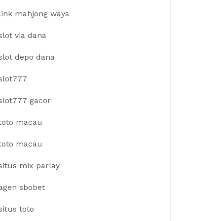
link mahjong ways
slot via dana
slot depo dana
slot777
slot777 gacor
toto macau
toto macau
situs mix parlay
agen sbobet
situs toto