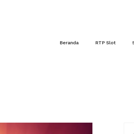
Beranda
RTP Slot