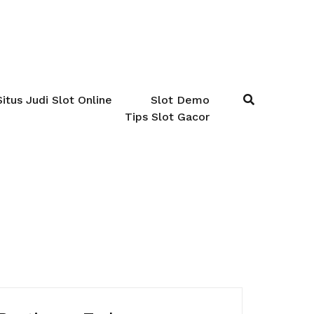
Situs Judi Slot Online
Slot Demo
Tips Slot Gacor