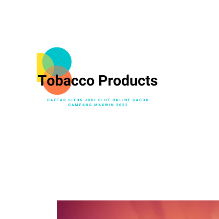
Loncat
ke
konten