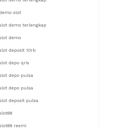
demo slot
slot demo terlengkap
slot demo
slot deposit 10rb
slot depo qris
slot depo pulsa
slot depo pulsa
slot deposit pulsa
slot88
slot88 resmi