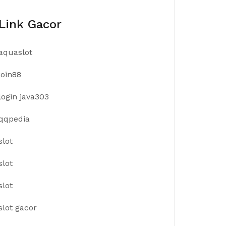
Link Gacor
aquaslot
join88
login java303
qqpedia
slot
slot
slot
slot gacor