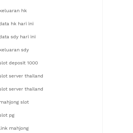
keluaran hk
data hk hari ini
data sdy hari ini
keluaran sdy
slot deposit 1000
slot server thailand
slot server thailand
mahjong slot
slot pg
link mahjong