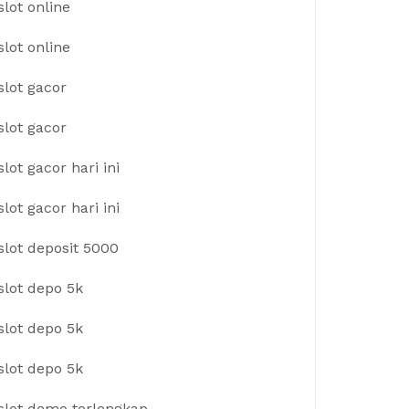
slot online
slot online
slot gacor
slot gacor
slot gacor hari ini
slot gacor hari ini
slot deposit 5000
slot depo 5k
slot depo 5k
slot depo 5k
slot demo terlengkap