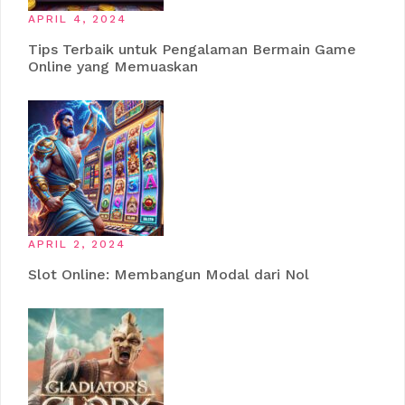
APRIL 4, 2024
Tips Terbaik untuk Pengalaman Bermain Game
Online yang Memuaskan
APRIL 2, 2024
Slot Online: Membangun Modal dari Nol