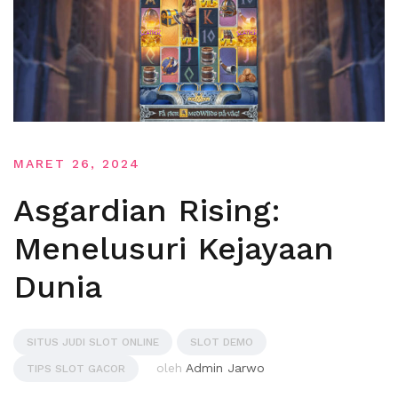
MARET 26, 2024
Asgardian Rising:
Menelusuri Kejayaan
Dunia
SITUS JUDI SLOT ONLINE
SLOT DEMO
oleh
Admin Jarwo
TIPS SLOT GACOR