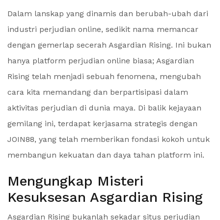
Dalam lanskap yang dinamis dan berubah-ubah dari
industri perjudian online, sedikit nama memancar
dengan gemerlap secerah Asgardian Rising. Ini bukan
hanya platform perjudian online biasa; Asgardian
Rising telah menjadi sebuah fenomena, mengubah
cara kita memandang dan berpartisipasi dalam
aktivitas perjudian di dunia maya. Di balik kejayaan
gemilang ini, terdapat kerjasama strategis dengan
JOIN88, yang telah memberikan fondasi kokoh untuk
membangun kekuatan dan daya tahan platform ini.
Mengungkap Misteri
Kesuksesan Asgardian Rising
Asgardian Rising bukanlah sekadar situs perjudian