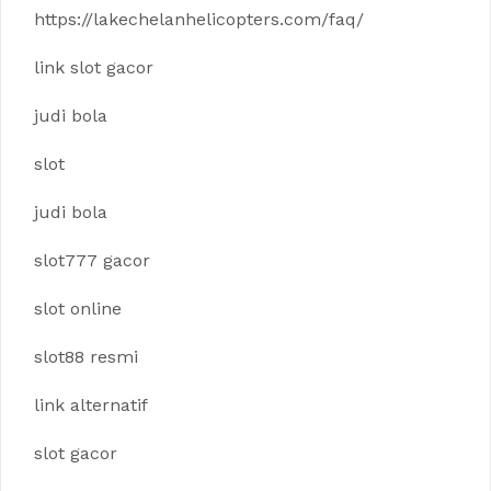
https://lakechelanhelicopters.com/faq/
link slot gacor
judi bola
slot
judi bola
slot777 gacor
slot online
slot88 resmi
link alternatif
slot gacor