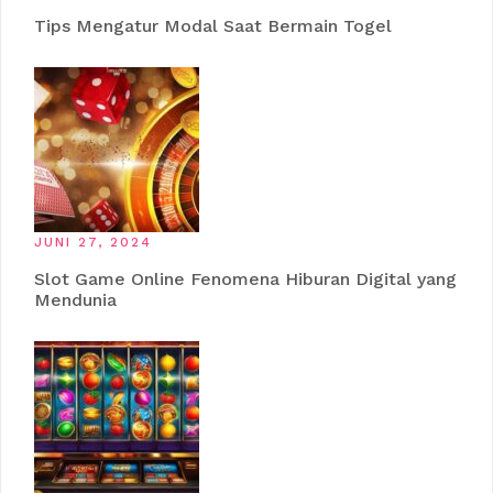
Tips Mengatur Modal Saat Bermain Togel
JUNI 27, 2024
Slot Game Online Fenomena Hiburan Digital yang
Mendunia