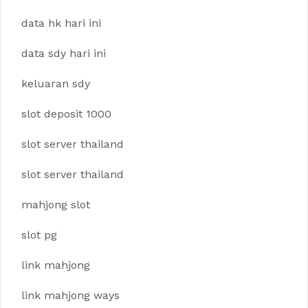
data hk hari ini
data sdy hari ini
keluaran sdy
slot deposit 1000
slot server thailand
slot server thailand
mahjong slot
slot pg
link mahjong
link mahjong ways