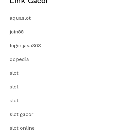
Link Gacor
aquaslot
join88
login java303
qqpedia
slot
slot
slot
slot gacor
slot online