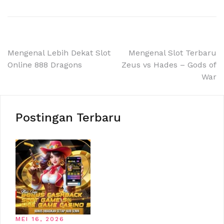
Navigasi
Mengenal Lebih Dekat Slot
Mengenal Slot Terbaru
Online 888 Dragons
Zeus vs Hades – Gods of
pos
War
Postingan Terbaru
MEI 16, 2026