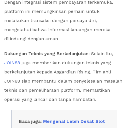
Dengan integrasi sistem pembayaran terkemuka,
platform ini memungkinkan pemain untuk
melakukan transaksi dengan percaya diri,
mengetahui bahwa informasi keuangan mereka
dilindungi dengan aman.
Dukungan Teknis yang Berkelanjutan
: Selain itu,
JOIN88
juga memberikan dukungan teknis yang
berkelanjutan kepada Asgardian Rising. Tim ahli
JOIN88 siap membantu dalam penyelesaian masalah
teknis dan pemeliharaan platform, memastikan
operasi yang lancar dan tanpa hambatan.
Baca juga:
Mengenal Lebih Dekat Slot