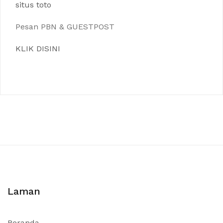
situs toto
Pesan PBN & GUESTPOST
KLIK DISINI
Laman
Beranda